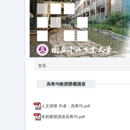
跳
到
主
要
內
容
區
首頁
高希均教授榮譽講座
人文情懷 作者：高希均.pdf
本校榮譽講座高希均.pdf