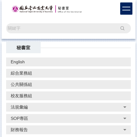
跳
到
主
要
搜尋
內
容
區
秘書室
English
綜合業務組
公共關係組
校友服務組
法規彙編
SOP專區
財務報告